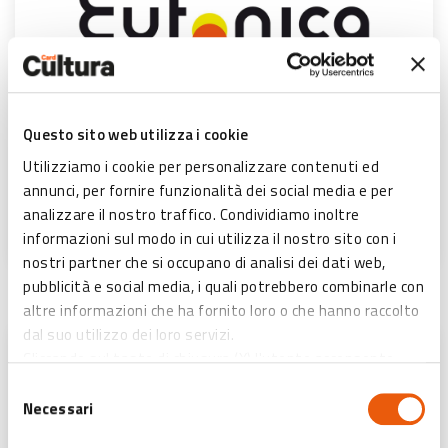
Questo sito web utilizza i cookie
Eufonica 2026
Utilizziamo i cookie per personalizzare contenuti ed
annunci, per fornire funzionalità dei social media e per
Bologna
analizzare il nostro traffico. Condividiamo inoltre
SCOPRI DI PIÙ
informazioni sul modo in cui utilizza il nostro sito con i
nostri partner che si occupano di analisi dei dati web,
pubblicità e social media, i quali potrebbero combinarle con
altre informazioni che ha fornito loro o che hanno raccolto
dal suo utilizzo dei loro servizi.
Cliccando sul tasto di chiusura (X) l'utente acconsente
all’abilitazione di solo ed esclusivamente i cookies tecnici
Selezione
necessari.
Necessari
del
consenso