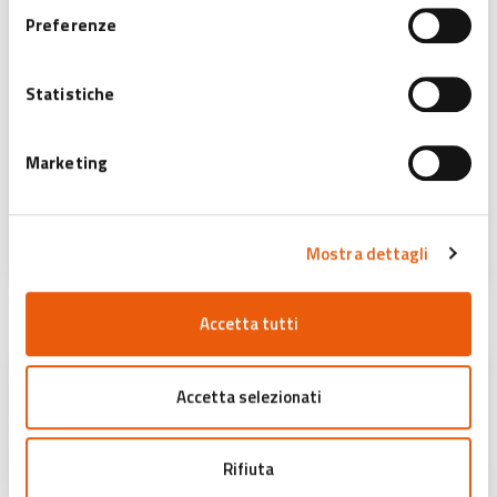
Preferenze
Statistiche
Crossroads - Jazz e Altro in Emilia Romagna
2025
Marketing
Emilia Romagna
SCOPRI DI PIÙ
Mostra dettagli
Accetta tutti
Accetta selezionati
Rifiuta