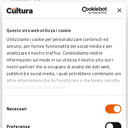
Bazzano
SCOPRI DI PIÙ
Questo sito web utilizza i cookie
Utilizziamo i cookie per personalizzare contenuti ed
annunci, per fornire funzionalità dei social media e per
analizzare il nostro traffico. Condividiamo inoltre
informazioni sul modo in cui utilizza il nostro sito con i
nostri partner che si occupano di analisi dei dati web,
pubblicità e social media, i quali potrebbero combinarle con
altre informazioni che ha fornito loro o che hanno raccolto
dal suo utilizzo dei loro servizi.
Cliccando sul tasto di chiusura (X) l'utente acconsente
all’abilitazione di solo ed esclusivamente i cookies tecnici
Selezione
necessari.
Necessari
del
Cinema Fossolo
consenso
Preferenze
Bologna