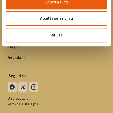
Accetta tutti
PEC: fondazionebolognawelcome@legalmail.it
Acquista una card
Accetta selezionati
Regala una card
Rifiuta
Convenzioni
FAQ
Agenda
Seguici su
Un progetto di:
Comune di Bologna