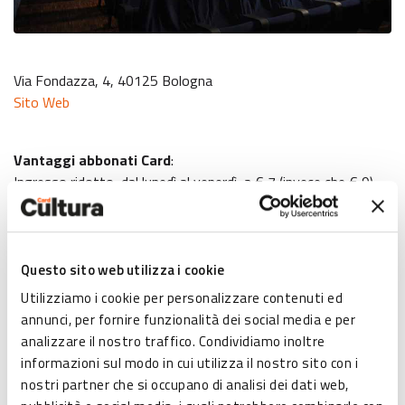
Via Fondazza, 4, 40125 Bologna
Sito Web
Vantaggi abbonati Card
:
Ingresso ridotto, dal lunedì al venerdì, a € 7 (invece che € 9),
presentando al momento dell’acquisto la propria card.
Promozione 2 X 1 (per il possessore di card +
accompagnatore) nelle giornate di lunedì, martedì e giovedì.
Questo sito web utilizza i cookie
Le riduzioni non sono valide in caso di anteprime, eventi,
Utilizziamo i cookie per personalizzare contenuti ed
proiezioni speciali e uscite straordinarie.
annunci, per fornire funzionalità dei social media e per
Goditi lo spettacolo:
“Parcheggi sicuro e risparmia!”
analizzare il nostro traffico. Condividiamo inoltre
informazioni sul modo in cui utilizza il nostro sito con i
nostri partner che si occupano di analisi dei dati web,