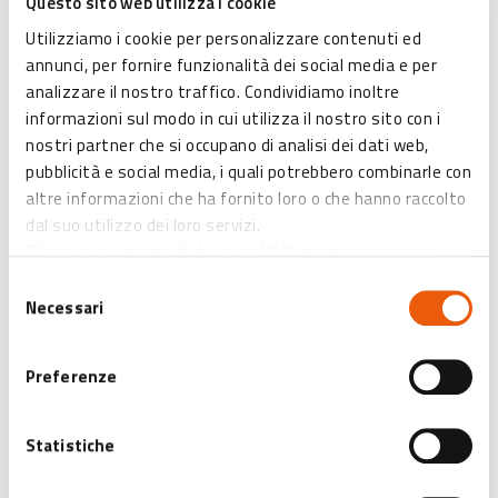
Questo sito web utilizza i cookie
Filtri Ricerca
Utilizziamo i cookie per personalizzare contenuti ed
annunci, per fornire funzionalità dei social media e per
analizzare il nostro traffico. Condividiamo inoltre
informazioni sul modo in cui utilizza il nostro sito con i
COSA VUOI FARE?
nostri partner che si occupano di analisi dei dati web,
pubblicità e social media, i quali potrebbero combinarle con
altre informazioni che ha fornito loro o che hanno raccolto
DOVE VUOI ANDARE?
dal suo utilizzo dei loro servizi.
Cliccando sul tasto di chiusura (X) l'utente acconsente
all’abilitazione di solo ed esclusivamente i cookies tecnici
Selezione
EXTRABO
necessari.
Necessari
del
consenso
Tour ExtraBO
Preferenze
CERCA
Statistiche