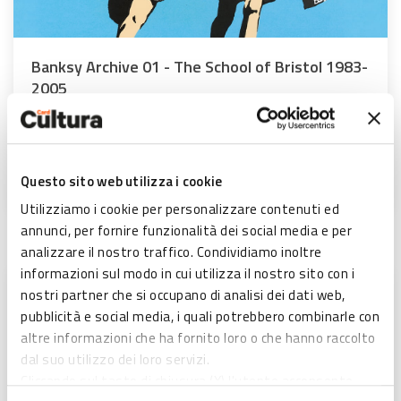
Banksy Archive 01 - The School of Bristol 1983-
2005
Palazzo Fava di Bologna, dal 27/03/26 al 18/10/26 Con Card
Cultura ingresso € 10
Questo sito web utilizza i cookie
SCOPRI DI PIÙ
Utilizziamo i cookie per personalizzare contenuti ed
annunci, per fornire funzionalità dei social media e per
analizzare il nostro traffico. Condividiamo inoltre
informazioni sul modo in cui utilizza il nostro sito con i
nostri partner che si occupano di analisi dei dati web,
pubblicità e social media, i quali potrebbero combinarle con
altre informazioni che ha fornito loro o che hanno raccolto
dal suo utilizzo dei loro servizi.
Cliccando sul tasto di chiusura (X) l'utente acconsente