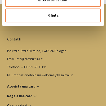
Rifiuta
Contatti
Indirizzo: P.zza Nettuno, 1 40124 Bologna
Email: info@cardcultura.it
Telefono: +39 051 6583111
PEC: fondazionebolognawelcome@legalmail.it
Acquista una card
Regala una card
Convenzioni