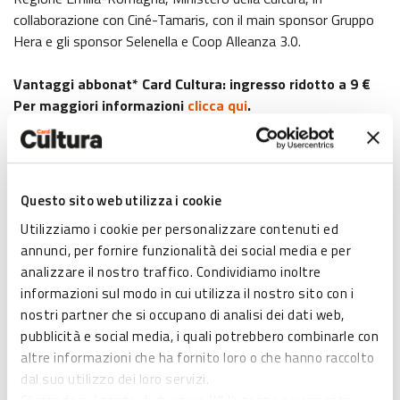
collaborazione con Ciné-Tamaris, con il main sponsor Gruppo
Hera e gli sponsor Selenella e Coop Alleanza 3.0.
Vantaggi abbonat* Card Cultura: ingresso ridotto a 9 €
Per maggiori informazioni
clicca qui
.
Film
,
foto
,
installazioni
,
cimeli
e
costumi
:
Viva
Varda!
testimonia un’opera personale, creativa, poliedrica che
abbraccia la
pittura
, la
Nouvelle Vague
,
Jacques Demy
,
Questo sito web utilizza i cookie
il
teatro
e i
gatti
, Fidel Castro, Jim Morrison, Jane Birkin,
Utilizziamo i cookie per personalizzare contenuti ed
Catherine Deneuve, Marcello Mastroianni, Madonna, Jean-Luc
annunci, per fornire funzionalità dei social media e per
Godard.
analizzare il nostro traffico. Condividiamo inoltre
Artista
giramondo
, Varda ha sviluppato una carriera che le è
informazioni sul modo in cui utilizza il nostro sito con i
valsa la fama internazionale. Un’opera segnata dall’
impegno
nostri partner che si occupano di analisi dei dati web,
femminista
che la mostra presenta in tutta la sua attualità.
pubblicità e social media, i quali potrebbero combinarle con
altre informazioni che ha fornito loro o che hanno raccolto
Sarà suddivisa in
diverse sezioni
, dedicate al rapporto
dal suo utilizzo dei loro servizi.
tra
Agnès e le immagini
(l’
autoritratto
, la fotografia, la