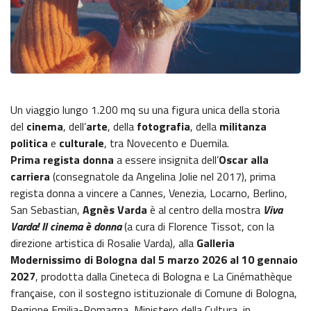
Un viaggio lungo 1.200 mq su una figura unica della storia
del
cinema
, dell’
arte
, della
fotografia
, della
militanza
politica
e
culturale
, tra Novecento e Duemila.
Prima regista donna
a essere insignita dell’
Oscar alla
carriera
(consegnatole da Angelina Jolie nel 2017), prima
regista donna a vincere a Cannes, Venezia, Locarno, Berlino,
San Sebastian,
Agnès Varda
è al centro della mostra
Viva
Varda! Il cinema è donna
(a cura di Florence Tissot, con la
direzione artistica di Rosalie Varda), alla
Galleria
Modernissimo di Bologna
dal 5 marzo 2026 al 10 gennaio
2027
, prodotta dalla Cineteca di Bologna e La Cinémathèque
française, con il sostegno istituzionale di Comune di Bologna,
Regione Emilia-Romagna, Ministero della Cultura, in