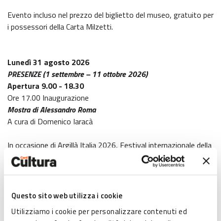
Evento incluso nel prezzo del biglietto del museo, gratuito per
i possessori della Carta Milzetti.
Lunedì 31 agosto 2026
PRESENZE (1 settembre – 11 ottobre 2026)
Apertura 9.00 - 18.30
Ore 17.00 Inaugurazione
Mostra di Alessandro Roma
A cura di Domenico Iaracà
In occasione di Argillà Italia 2026, Festival internazionale della
ceramica, Palazzo Milzetti – Museo Nazionale dell’età
neoclassica in Romagna ospita Presenze, una mostra
personale di Alessandro Roma promossa in collaborazione con
il Museo Internazionale delle Ceramiche in Faenza.
Questo sito web utilizza i cookie
L’inaugurazione si terrà lunedì 31 agosto alle 17:00.
Utilizziamo i cookie per personalizzare contenuti ed