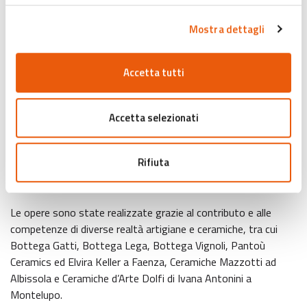
sue opere sono state presentate, tra gli altri, al Museo
Mostra dettagli
Internazionale delle Ceramiche in Faenza, al MART di
Rovereto, al Museo Ettore Fico di Torino, alla Triennale di
Milano, al Museo Carlo Zauli di Faenza, presso la Casa Museo
Accetta tutti
Jorn di Albissola, al Museo Villa Croce di Genova e in gallerie e
istituzioni di Londra, New York, Berlino, Bruxelles e Parigi.
Accetta selezionati
La mostra nasce dalla collaborazione tra Palazzo Milzetti –
Museo Nazionale dell’età neoclassica in Romagna e il Museo
Rifiuta
Internazionale delle Ceramiche in Faenza e si inserisce nel
programma degli eventi ufficiali di Argillà Italia 2026.
Le opere sono state realizzate grazie al contributo e alle
competenze di diverse realtà artigiane e ceramiche, tra cui
Bottega Gatti, Bottega Lega, Bottega Vignoli, Pantoù
Ceramics ed Elvira Keller a Faenza, Ceramiche Mazzotti ad
Albissola e Ceramiche d’Arte Dolfi di Ivana Antonini a
Montelupo.