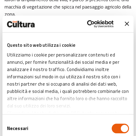
macchia di vegetazione che spicca nel paesaggio agricolo della
zona.
I Conti Zucchini,
seguendo la moda del tempo, vollero
un
giardino "romantico", "all'inglese"
, i cui canoni
prevedevano una disposizione irregolare di alberi e arbusti,
pendenze e dislivelli, vialetti, siepi, finti ruderi, statue e uno
Questo sito web utilizza i cookie
specchio d'acqua.
Utilizziamo i cookie per personalizzare contenuti ed
Nel complesso l'impianto odierno è rimasto quello
annunci, per fornire funzionalità dei social media e per
originario.
analizzare il nostro traffico. Condividiamo inoltre
informazioni sul modo in cui utilizza il nostro sito con i
nostri partner che si occupano di analisi dei dati web,
Vantaggi abbonat* Card Cultura
: Accesso illimitato alle
pubblicità e social media, i quali potrebbero combinarle con
collezioni permanenti
altre informazioni che ha fornito loro o che hanno raccolto
dal suo utilizzo dei loro servizi.
Orari:
Cliccando sul tasto di chiusura (X) l'utente acconsente
Dal lunedì al venerdì dalle 9.00 alle 12.30
all’abilitazione di solo ed esclusivamente i cookies tecnici
Martedì e giovedì dalle 14.30 alle 17.00
Selezione
necessari.
Domenica dalle 14.00 alle 18.00 (ottobre-aprile) e dalle 15.00
Necessari
del
alle 19.00 (maggio-settembre)