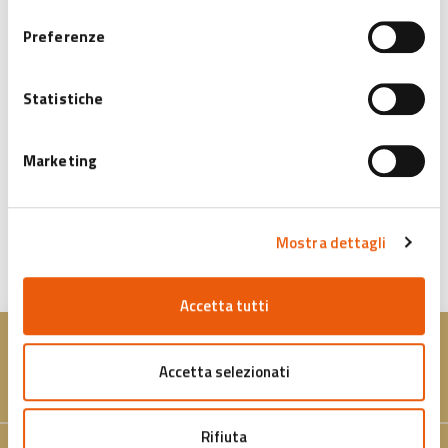
consenso
Preferenze
Chiuso:
sabato
Per ulteriori informazioni clicca
qui
.
Statistiche
Marketing
MAPPA
Mostra dettagli
Accetta tutti
Accetta selezionati
Rifiuta