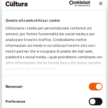
Stefano Fresi, Maurizio Merluzzo, "Lunanzio" Loris Fabiani e
Barbara Foria. Tutti gli spettacoli avranno inizio alle ore 21.
Questo sito web utilizza i cookie
Vantaggi per abbonati Card:
Ingresso ridotto, presentando
al momento dell’acquisto la propria card
Utilizziamo i cookie per personalizzare contenuti ed
annunci, per fornire funzionalità dei social media e per
analizzare il nostro traffico. Condividiamo inoltre
Biglietti
: intero € 25, ridotto* € 23, quattro biglietti a scelta
informazioni sul modo in cui utilizza il nostro sito con i
€ 88.
nostri partner che si occupano di analisi dei dati web,
pubblicità e social media, i quali potrebbero combinarle con
Abbonamenti
:
altre informazioni che ha fornito loro o che hanno raccolto
3 spettacoli al Teatro Comunale: intero € 65, ridotto* €
dal suo utilizzo dei loro servizi.
55;
Cliccando sul tasto di chiusura (X) l'utente acconsente
4 spettacoli al Teatro Fanin: intero € 85, ridotto* € 75;
all’abilitazione di solo ed esclusivamente i cookies tecnici
Selezione
7 spettacoli Teatro Comunale e Fanin: intero € 140,
necessari.
Necessari
del
ridotto* € 130.
consenso
Orari biglietteria
: mercoledì ore 10-12, sabato ore 17-19 e
Preferenze
la sera degli spettacoli dalle ore 20.