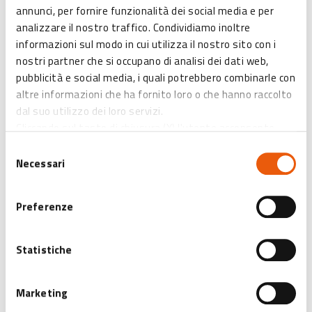
annunci, per fornire funzionalità dei social media e per
tappe all’interno della Rocca e un percorso interattivo per
analizzare il nostro traffico. Condividiamo inoltre
scoprire l’antico borgo.
informazioni sul modo in cui utilizza il nostro sito con i
Una visita a Verucchio merita almeno mezza giornata, da
nostri partner che si occupano di analisi dei dati web,
concludere magari con un aperitivo al tramonto, senza
pubblicità e social media, i quali potrebbero combinarle con
dimenticare una tappa al vicino
Museo Archeologico
, che
altre informazioni che ha fornito loro o che hanno raccolto
custodisce reperti unici della civiltà villanoviana.
dal suo utilizzo dei loro servizi.
Cliccando sul tasto di chiusura (X) l'utente acconsente
all’abilitazione di solo ed esclusivamente i cookies tecnici
Selezione
Vantaggi abbonat* Card Cultura
: Ingresso ridotto
necessari.
Necessari
del
consenso
Orari:
Preferenze
Gennaio, febbraio:
Sabato, domenica e festivi: 10:00-17:00
Statistiche
Marzo, ottobre, novembre, dicembre:
Sabato, domenica e festivi: 10:00-13:00 | 14:30-18:00
Marketing
Aprile, maggio, giugno, settembre: