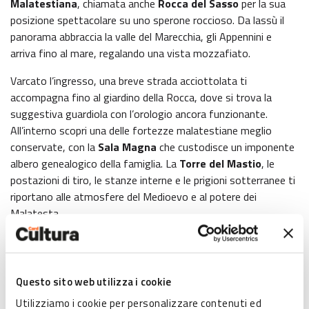
Malatestiana
, chiamata anche
Rocca del Sasso
per la sua
posizione spettacolare su uno sperone roccioso. Da lassù il
panorama abbraccia la valle del Marecchia, gli Appennini e
arriva fino al mare, regalando una vista mozzafiato.
Varcato l’ingresso, una breve strada acciottolata ti
accompagna fino al giardino della Rocca, dove si trova la
suggestiva guardiola con l’orologio ancora funzionante.
All’interno scopri una delle fortezze malatestiane meglio
conservate, con la
Sala Magna
che custodisce un imponente
albero genealogico della famiglia. La
Torre del Mastio
, le
postazioni di tiro, le stanze interne e le prigioni sotterranee ti
riportano alle atmosfere del Medioevo e al potere dei
Malatesta.
La Rocca propone numerose esperienze per vivere la storia in
prima persona:
visite guidate
(anche con guide in costume
d’epoca), eventi a lume di candela, cene con delitto ed
Questo sito web utilizza i cookie
emozionanti
Escape Room
. Dal 2023 è disponibile anche
Utilizziamo i cookie per personalizzare contenuti ed
Verucchio immersiva
, un tour in realtà aumentata con tre