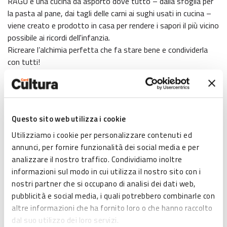
RAGŪ è una cucina da asporto dove tutto – dalla sfoglia per
la pasta al pane, dai tagli delle carni ai sughi usati in cucina –
viene creato e prodotto in casa per rendere i sapori il più vicino
possibile ai ricordi dell'infanzia.
Ricreare l’alchimia perfetta che fa stare bene e condividerla
con tutti!
Vantaggi abbonati Card Cultura: sconto del 15% con una
spesa di importo pari o superiore a € 16 e solo per il
possessore della card, non cumulabile per il conto
Questo sito web utilizza i cookie
complessivo con altre persone.
Utilizziamo i cookie per personalizzare contenuti ed
Un laboratorio di pasta fresca con cucina tradizionale... da
annunci, per fornire funzionalità dei social media e per
portare via!
analizzare il nostro traffico. Condividiamo inoltre
informazioni sul modo in cui utilizza il nostro sito con i
nostri partner che si occupano di analisi dei dati web,
pubblicità e social media, i quali potrebbero combinarle con
MAPPA
altre informazioni che ha fornito loro o che hanno raccolto
dal suo utilizzo dei loro servizi.