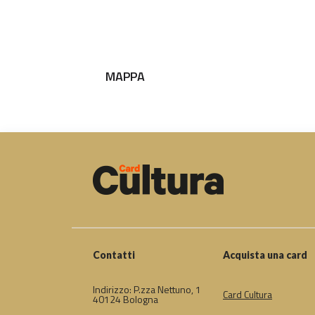
MAPPA
Contatti
Acquista una card
Indirizzo: P.zza Nettuno, 1
Card Cultura
40124 Bologna