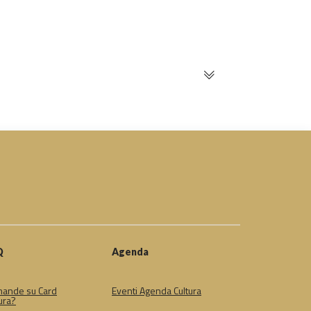
Q
Agenda
ande su Card
Eventi Agenda Cultura
ura?