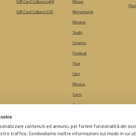
Gift Card Cultura Light
Musei
Punt
Gift Card Cultura U26
Monumenti
Mostre
Teatri
Cinema
Festival
Tour
Libri
Musica
Corsi
Amici
cookie
rsonalizzare contenuti ed annunci, per fornire funzionalità dei soci
getto di:
ostro traffico. Condividiamo inoltre informazioni sul modo in cui ut
e di Bologna