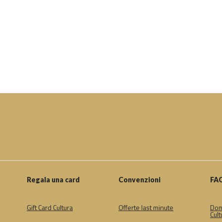
Regala una card
Convenzioni
FA
Gift Card Cultura
Offerte last minute
Dom
Cult