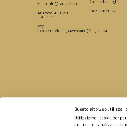
Card Cultura Light
Email: info@cardcultura.it
Card Cultura U26
Telefono: +39 051
6583111
PEC:
fondazionebolognawelcome@legalmail.it
Questo sito web utilizza i 
Utilizziamo i cookie per pe
Un pro
Seguici su
media e per analizzare il n
Comun