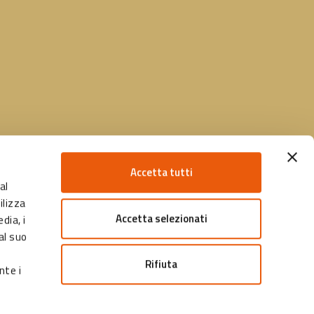
Accetta tutti
al
ilizza
Accetta selezionati
dia, i
al suo
Rifiuta
nte i