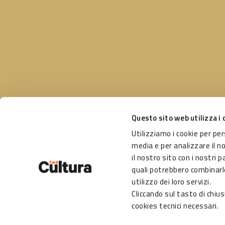
Questo sito web utilizza i 
Utilizziamo i cookie per pe
Un pro
Seguici su
media e per analizzare il n
Comun
il nostro sito con i nostri p
Gestit
quali potrebbero combinarle
Fonda
utilizzo dei loro servizi.
Cliccando sul tasto di chiu
cookies tecnici necessari.