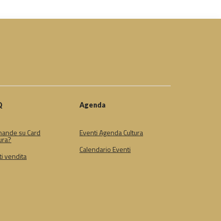
Q
Agenda
ande su Card
Eventi Agenda Cultura
ura?
Calendario Eventi
i vendita