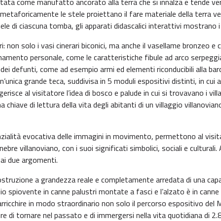
retata come manufatto ancorato alla terra che si innalza e tende vers
: metaforicamente le stele proiettano il fare materiale della terra 
stele di ciascuna tomba, gli apparati didascalici interattivi mostrano i 
ri: non solo i vasi cinerari biconici, ma anche il vasellame bronzeo 
rnamento personale, come le caratteristiche fibule ad arco serpeggian
 dei defunti, come ad esempio armi ed elementi riconducibili alla bar
n’unica grande teca, suddivisa in 5 moduli espositivi distinti, in cui
e al visitatore l’idea di bosco e palude in cui si trovavano i villag
 chiave di lettura della vita degli abitanti di un villaggio villanovian
nzialità evocativa delle immagini in movimento, permettono al visita
nebre villanoviano, con i suoi significati simbolici, sociali e cultura
 ai due argomenti.
ostruzione a grandezza reale e completamente arredata di una capa
io spiovente in canne palustri montate a fasci e l’alzato è in canne 
arricchire in modo straordinario non solo il percorso espositivo de
e di tornare nel passato e di immergersi nella vita quotidiana di 2.