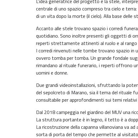
L’idea generatrice del progetto è la stele, interp
centrale di uno spazio compreso tra cielo e terra
di un vita dopo la morte (il cielo). Alla base delle 
Accanto alle stele trovano spazio i corredi funera
quotidiano. Sono inoltre presenti gli oggetti di o
reperti strettamente attinenti al ruolo e al rango
I corredi rinvenuti nelle tombe trovano spazio in u
ovvero tomba per tomba. Un grande fondale suggerisc
rimandano al rituale funerario, i reperti offrono una
uomini e donne.
Due grandi videoinstallazioni, sfruttando la pote
del sepolcreto di Marano, sia il tema del rituale fu
consultabile per approfondimenti sui temi relativi
Dal 2018 campeggia nel giardino del MUV una ric
La struttura portante è in legno, il tetto è a dopp
La ricostruzione della capanna villanoviana va ad 
sorta di porta del tempo che permette al visitator