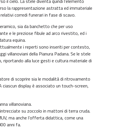
o il cielo. La stele diventa quindi l’elemento
verso la rappresentazione astratta ed immateriale
relativi corredi funerari in fase di scavo.
e ceramico, sia da banchetto che per uso
te e le preziose fibule ad arco rivestito, ed i
datura equina.
 attualmente i reperti sono inseriti per contesto,
gi villanoviani della Pianura Padana. Se le stele
o, riportando alla luce gesti e cultura materiale di
tore di scoprire sia le modalità di ritrovamento
li. A ciascun display è associato un touch-screen,
nna villanoviana.
intrecciate su zoccolo in mattoni di terra cruda.
l MUV, ma anche l’offerta didattica, come una
800 anni fa.