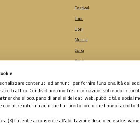
Festival
Tour
Libri
Musica
Corsi
Amici
cookie
rsonalizzare contenuti ed annunci, per fornire funzionalità dei soci
getto di:
ostro traffico. Condividiamo inoltre informazioni sul modo in cui ut
e di Bologna
artner che si occupano di analisi dei dati web, pubblicità e social me
o da:
 con altre informazioni che ha fornito loro o che hanno raccolto d
zione Bologna Welcome
sura (X) l'utente acconsente all’abilitazione di solo ed esclusivame