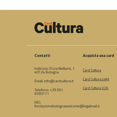
Contatti
Acquista una card
Indirizzo: P.zza Nettuno, 1
Card Cultura
40124 Bologna
Card Cultura Light
Email: info@cardcultura.it
Card Cultura U26
Telefono: +39 051
6583111
PEC:
fondazionebolognawelcome@legalmail.it