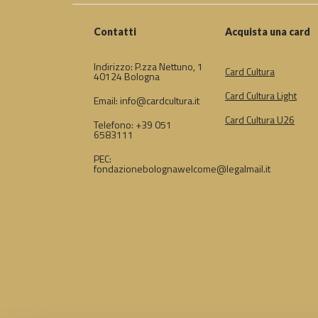
Contatti
Acquista una card
Indirizzo: P.zza Nettuno, 1
Card Cultura
40124 Bologna
Card Cultura Light
Email: info@cardcultura.it
Card Cultura U26
Telefono: +39 051
6583111
PEC:
fondazionebolognawelcome@legalmail.it