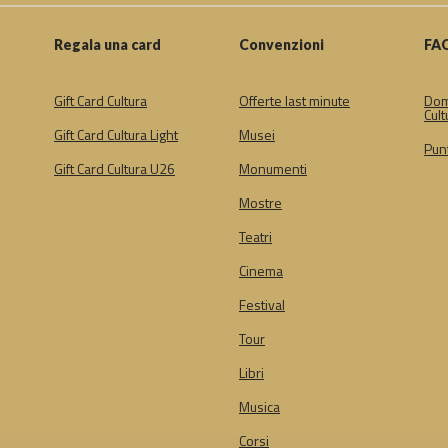
Regala una card
Convenzioni
FA
Gift Card Cultura
Offerte last minute
Dom
Cult
Gift Card Cultura Light
Musei
Punt
Gift Card Cultura U26
Monumenti
Mostre
Teatri
Cinema
Festival
Tour
Libri
Musica
Corsi