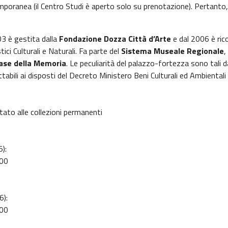
poranea (il Centro Studi è aperto solo su prenotazione). Pertanto, il
03 è gestita dalla
Fondazione Dozza Città d’Arte
e dal 2006 è ri
ci Culturali e Naturali. Fa parte del
Sistema Museale Regionale
,
ase della Memoria
. Le peculiarità del palazzo-fortezza sono tali da f
abili ai disposti del Decreto Ministero Beni Culturali ed Ambiental
itato alle collezioni permanenti
):
:00
6):
:00