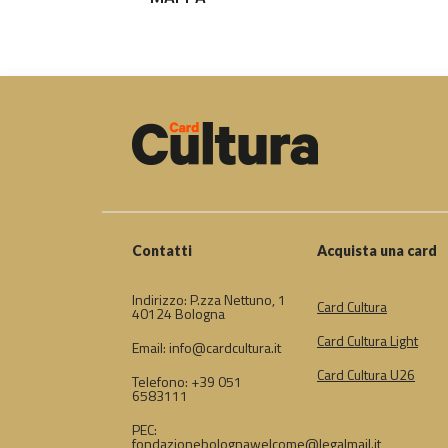
Contatti
Acquista una card
Indirizzo: P.zza Nettuno, 1
Card Cultura
40124 Bologna
Card Cultura Light
Email: info@cardcultura.it
Card Cultura U26
Telefono: +39 051
6583111
PEC:
fondazionebolognawelcome@legalmail.it