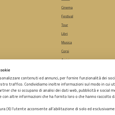
Cinema
Festival
Tour
Libri
Musica
Corsi
Amici
cookie
rsonalizzare contenuti ed annunci, per fornire funzionalità dei soci
getto di:
ostro traffico. Condividiamo inoltre informazioni sul modo in cui ut
e di Bologna
artner che si occupano di analisi dei dati web, pubblicità e social me
o da:
 con altre informazioni che ha fornito loro o che hanno raccolto d
zione Bologna Welcome
sura (X) l'utente acconsente all’abilitazione di solo ed esclusivame