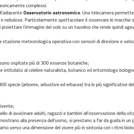
eoricamente complessi.
ell’adiacente
Osservatorio astronomico
. Una telecamera permette 
ssie e nebulose. Particolarmente spettacolare è osservare le macchie
di proiettare l’immagine del sole su un tavolino che rende quindi age
na stazione meteorologica operativa con sensori di direzione e veloc
 sono ospitate più di 300 essenze botaniche;
e intitolato al celebre naturalista, botanico ed entomologo bolognes
.
00 specie (arboree, arbustive ed erbacee) tra le più significative de
ivente;
ello di avvicinare adulti, ragazzi e bambini all’osservazione della vita 
ostrano alla presenza dell’uomo, si prestano a far da guida in un 
amo verso una dimensione del vivere più in sintonia con i ritmi biolog