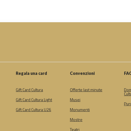
Regala una card
Convenzioni
FA
Gift Card Cultura
Offerte last minute
Dom
Cult
Gift Card Cultura Light
Musei
Punt
Gift Card Cultura U26
Monumenti
Mostre
Teatri