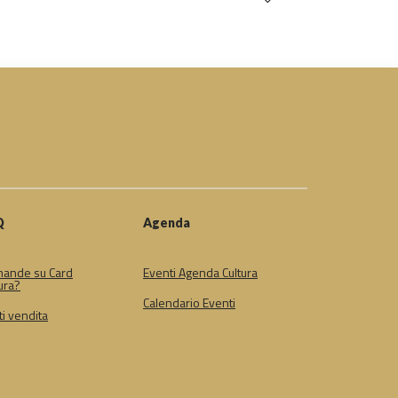
Q
Agenda
ande su Card
Eventi Agenda Cultura
ura?
Calendario Eventi
i vendita