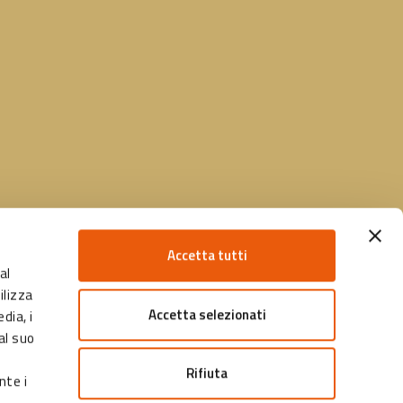
Accetta tutti
al
ilizza
Accetta selezionati
dia, i
al suo
Rifiuta
nte i