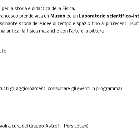
”
per la storia e didattica della Fisica.
Francesco prende vita un
Museo
ed un
Laboratorio scientifico-int
cinante storia delle idee di tempo e spazio fino ai più recenti risult
a antica, la fisica ma anche con l’arte e la pittura.
otto
tutti gli aggiornamenti consultare gli eventi in programma)
li a cura del Gruppo Astrofili Persicetani)