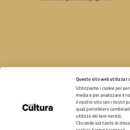
Questo sito web utilizza i 
Utilizziamo i cookie per pe
Un pro
Seguici su
media e per analizzare il n
Comun
il nostro sito con i nostri p
Gestit
quali potrebbero combinarle
Fonda
utilizzo dei loro servizi.
Cliccando sul tasto di chiu
cookies tecnici necessari.