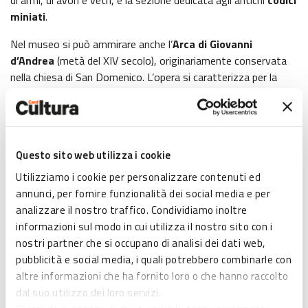
miniati
.
Nel museo si può ammirare anche l’
Arca di Giovanni
d’Andrea
(metà del XIV secolo), originariamente conservata
nella chiesa di San Domenico. L’opera si caratterizza per la
forte espressività e movimento, grazie all’uso delle linee
oblique.
Altra opera degna di menzione è il prestigioso
acquamanile
bronzeo
, proveniente dalle regioni renane e raffigurante un
Questo sito web utilizza i cookie
cavaliere. L’anatomia portentosa e l’eloquenza del cavallo
Utilizziamo i cookie per personalizzare contenuti ed
richiamano le novità naturalistiche gotiche: in tal senso è
annunci, per fornire funzionalità dei social media e per
interessante notare i dettagli dell’equipaggiamento militare
analizzare il nostro traffico. Condividiamo inoltre
caratteristico del terzo quarto del XIII secolo.
informazioni sul modo in cui utilizza il nostro sito con i
nostri partner che si occupano di analisi dei dati web,
Di grandissima importanza, infine, la
grande statua
di
pubblicità e social media, i quali potrebbero combinarle con
Bonifacio VIII
in lastre di rame dorato, realizzata nel 1301
altre informazioni che ha fornito loro o che hanno raccolto
in ricordo dell’impegno del Papa per mettere fine alla
dal suo utilizzo dei loro servizi.
guerra tra Bologna e Ferrara.