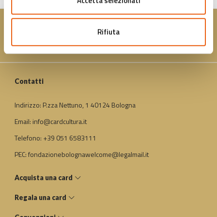
Accetta selezionati
Rifiuta
Contatti
Indirizzo: P.zza Nettuno, 1 40124 Bologna
Email: info@cardcultura.it
Telefono: +39 051 6583111
PEC: fondazionebolognawelcome@legalmail.it
Acquista una card
Regala una card