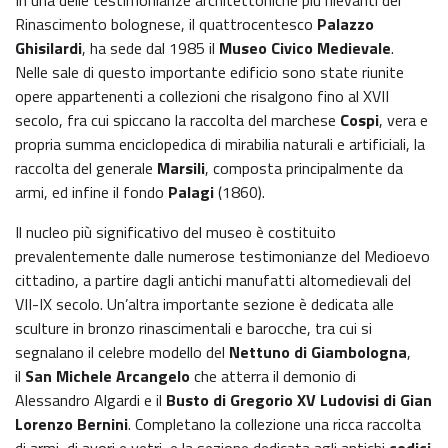
Rinascimento bolognese, il quattrocentesco
Palazzo
Ghisilardi
, ha sede dal 1985 il
Museo Civico Medievale
.
Nelle sale di questo importante edificio sono state riunite
opere appartenenti a collezioni che risalgono fino al XVII
secolo, fra cui spiccano la raccolta del marchese
Cospi
, vera e
propria summa enciclopedica di mirabilia naturali e artificiali, la
raccolta del generale
Marsili
, composta principalmente da
armi, ed infine il fondo
Palagi
(1860).
Il nucleo più significativo del museo è costituito
prevalentemente dalle numerose testimonianze del Medioevo
cittadino, a partire dagli antichi manufatti altomedievali del
VII-IX secolo. Un’altra importante sezione è dedicata alle
sculture in bronzo rinascimentali e barocche, tra cui si
segnalano il celebre modello del
Nettuno di Giambologna
,
il
San
Michele Arcangelo
che atterra il demonio di
Alessandro Algardi e il
Busto di Gregorio XV Ludovisi di Gian
Lorenzo
Bernini
. Completano la collezione una ricca raccolta
di armi, di avori e vetri, e la sezione dedicata agli antichi
codici