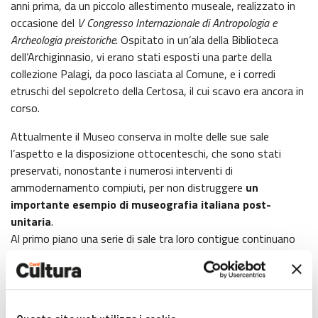
anni prima, da un piccolo allestimento museale, realizzato in
occasione del
V Congresso Internazionale di Antropologia e
Archeologia preistoriche
. Ospitato in un’ala della Biblioteca
dell’Archiginnasio, vi erano stati esposti una parte della
collezione Palagi, da poco lasciata al Comune, e i corredi
etruschi del sepolcreto della Certosa, il cui scavo era ancora in
corso.
Attualmente il Museo conserva in molte delle sue sale
l’aspetto e la disposizione ottocenteschi, che sono stati
preservati, nonostante i numerosi interventi di
ammodernamento compiuti, per non distruggere
un
importante esempio di museografia italiana post-
unitaria
.
Al primo piano una serie di sale tra loro contigue continuano
quindi a custodire gli oggetti provenienti dalle grandi raccolte
Cospi, Marsili, Palagi e da altre più esigue donazioni, suddivisi
in Collezione Greca, Etrusco-Italica e Romana. Non sono qui
accorpati altri due grossi nuclei collezionistici, vale a dire il