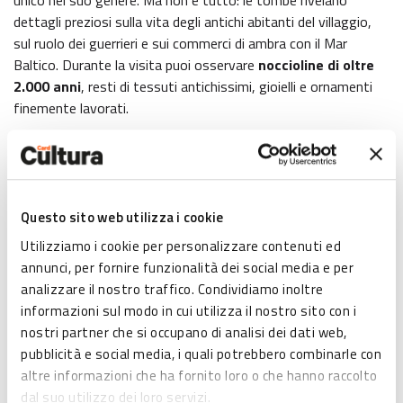
unico nel suo genere. Ma non è tutto: le tombe rivelano
dettagli preziosi sulla vita degli antichi abitanti del villaggio,
sul ruolo dei guerrieri e sui commerci di ambra con il Mar
Baltico. Durante la visita puoi osservare
noccioline di oltre
2.000 anni
, resti di tessuti antichissimi, gioielli e ornamenti
finemente lavorati.
Il Museo offre sia
visite guidate
, che arricchiscono
l’esperienza con racconti e curiosità, sia un percorso
multimediale con App, che ti permette di esplorare in
autonomia la storia, tra coinvolgimento e colpi di scena.
Questo sito web utilizza i cookie
Ospitato all’interno del suggestivo
monastero di
Utilizziamo i cookie per personalizzare contenuti ed
Sant’Agostino
, il Museo regala anche un contesto unico:
annunci, per fornire funzionalità dei social media e per
loggiato, balcone panoramico, antico pozzo e un piccolo
analizzare il nostro traffico. Condividiamo inoltre
anfiteatro all’aperto rendono questo luogo non solo un
informazioni sul modo in cui utilizza il nostro sito con i
viaggio nel passato, ma anche uno spazio silenzioso e
nostri partner che si occupano di analisi dei dati web,
magico, ideale per sostare e lasciarsi incantare.
pubblicità e social media, i quali potrebbero combinarle con
altre informazioni che ha fornito loro o che hanno raccolto
dal suo utilizzo dei loro servizi.