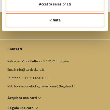
Accetta selezionati
Rifiuta
Contatti
Indirizzo: P.zza Nettuno, 1 40124 Bologna
Email: info@cardcultura.it
Telefono: +39 051 6583111
PEC: fondazionebolognawelcome@legalmail.it
Acquista una card
Regala una card