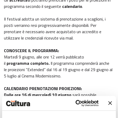
programma secondo il seguente
calendario
.
Il festival adotta un sistema di prenotazione a scaglioni, i
posti verranno resi progressivamente disponibili. Per
prenotare è necessario avere acquistato un accredito e
utilizzare le credenziali ricevute via mail.
CONOSCERE IL PROGRAMMA:
Martedì 9 giugno, alle ore 12 verrà pubblicato
il
programma
completo.
Il programma comprenderà anche
le proiezioni “Extended” dal 16 al 19 giugno e dal 29 giugno al
5 luglio al Cinema Modernissimo.
CALENDARIO PRENOTAZIONI PROIEZIONI:
Dalle ore 16 di mercoledì 10 giugno
sarà possibile
prenotare il proprio posto agli appuntamenti delle prime otto
giornate,
dal 16 al 23 giugno
:
– per gli spettacoli del programma “Extended” 16-19