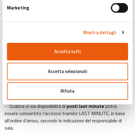
– Eventuali proiezioni sovrapposte ad altre prenotazioni già
Marketing
confermate, sono prenotabili cliccando sul
tasto
“Sostituisci”
. La loro conferma comporterà l’annullamento
automatico delle prenotazioni temporalmente sovrapposte
Mostra dettagli
già effettuate.
– La dicitura
“al momento non disponibile”
indica i titoli non
prenotabili con il proprio accredito o per cui è al momento
Accetta tutti
esaurita la disponibilità di posti.
– La
cancellazione della prenotazione
è effettuabile al
massimo fino a 30 minuti prima dell’inizio della proiezione
Accetta selezionati
– 6 prenotazioni non usufruite e non cancellate comportano
l’inserimento automatico nella
black list
per 24 ore (6 no
Rifiuta
show = black list): in quest’arco temporale non sarà quindi
possibile effettuare ulteriori prenotazioni.
– Qualora vi sia disponibilità di
posti last minute
potrà
essere consentito l’accesso tramite LAST MINUTE, in base
all’ordine d’arrivo, secondo le indicazioni del responsabile di
sala.