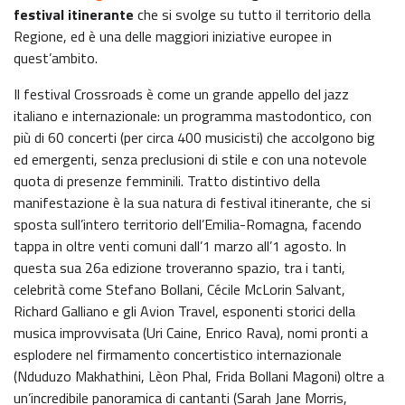
festival itinerante
che si svolge su tutto il territorio della
Regione, ed è una delle maggiori iniziative europee in
quest’ambito.
Il festival Crossroads è come un grande appello del jazz
italiano e internazionale: un programma mastodontico, con
più di 60 concerti (per circa 400 musicisti) che accolgono big
ed emergenti, senza preclusioni di stile e con una notevole
quota di presenze femminili. Tratto distintivo della
manifestazione è la sua natura di festival itinerante, che si
sposta sull’intero territorio dell’Emilia-Romagna, facendo
tappa in oltre venti comuni dall’1 marzo all’1 agosto. In
questa sua 26a edizione troveranno spazio, tra i tanti,
celebrità come Stefano Bollani, Cécile McLorin Salvant,
Richard Galliano e gli Avion Travel, esponenti storici della
musica improvvisata (Uri Caine, Enrico Rava), nomi pronti a
esplodere nel firmamento concertistico internazionale
(Nduduzo Makhathini, Lèon Phal, Frida Bollani Magoni) oltre a
un’incredibile panoramica di cantanti (Sarah Jane Morris,