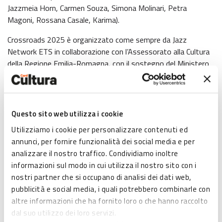
Jazzmeia Horn, Carmen Souza, Simona Molinari, Petra
Magoni, Rossana Casale, Karima).
Crossroads 2025 è organizzato come sempre da Jazz
Network ETS in collaborazione con l’Assessorato alla Cultura
della Regione Emilia-Romagna, con il sostegno del Ministero
della Cultura e di numerose altre istituzioni e con il patrocinio
di ANCI Emilia-Romagna.
Vantaggi abbonati Card Cultura: biglietto ridotto per gli
Questo sito web utilizza i cookie
eventi indicati nel programma
Utilizziamo i cookie per personalizzare contenuti ed
annunci, per fornire funzionalità dei social media e per
Programma:
analizzare il nostro traffico. Condividiamo inoltre
- 11 marzo ->
CÉCILE MCLORIN SALVANT
informazioni sul modo in cui utilizza il nostro sito con i
- 27 marzo ->
SARAH JANE MORRIS “THE SISTERHOOD”
nostri partner che si occupano di analisi dei dati web,
- 5 aprile ->
JAVIER GIROTTO & VINCE ABBRACCIANTE
pubblicità e social media, i quali potrebbero combinarle con
“Santuario”
altre informazioni che ha fornito loro o che hanno raccolto
- 6 aprile ->
VANESSA TAGLIABUE YORKE “Princess of the
dal suo utilizzo dei loro servizi.
Night”