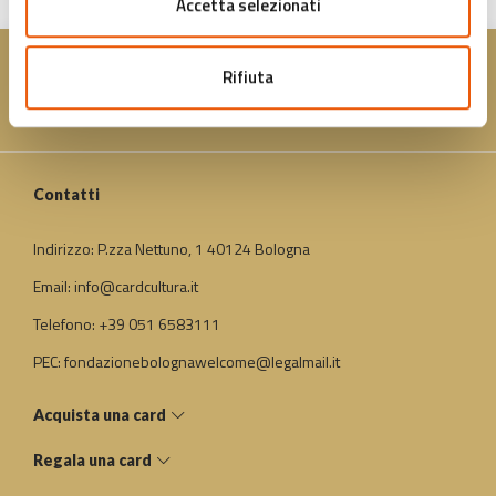
Accetta selezionati
Rifiuta
Contatti
Indirizzo: P.zza Nettuno, 1 40124 Bologna
Email: info@cardcultura.it
Telefono: +39 051 6583111
PEC: fondazionebolognawelcome@legalmail.it
Acquista una card
Regala una card