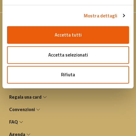
Mostra dettagli
Contatti
Accetta tutti
Indirizzo: P.zza Nettuno, 1 40124 Bologna
Email: info@cardcultura.it
Accetta selezionati
Telefono: +39 051 6583111
PEC: fondazionebolognawelcome@legalmail.it
Rifiuta
Acquista una card
Regala una card
Convenzioni
FAQ
Agenda