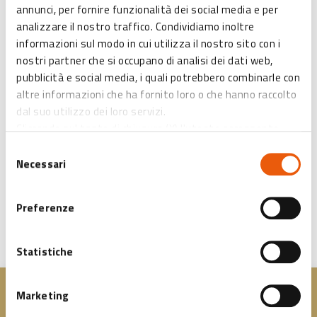
annunci, per fornire funzionalità dei social media e per
iniziative che sappiano coinvolgere pubblici diversi: tornei di
analizzare il nostro traffico. Condividiamo inoltre
videogiochi, dj set e format ibridi come Cine-fili, che porta
informazioni sul modo in cui utilizza il nostro sito con i
l’uncinetto in sala durante la visione del film.
nostri partner che si occupano di analisi dei dati web,
pubblicità e social media, i quali potrebbero combinarle con
Per noi il Cinema non è soltanto un luogo dove si entra, si
altre informazioni che ha fornito loro o che hanno raccolto
guarda un film e si esce. Vogliamo che sia uno spazio
dal suo utilizzo dei loro servizi.
accogliente, riconoscibile, vivo, in cui sentirsi a proprio agio
Cliccando sul tasto di chiusura (X) l'utente acconsente
anche al primo ingresso.
all’abilitazione di solo ed esclusivamente i cookies tecnici
Ci vediamo al Cinema!
Selezione
necessari.
Necessari
del
consenso
Preferenze
MAPPA
Statistiche
Marketing