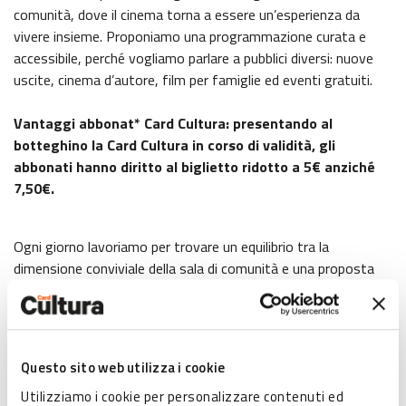
comunità, dove il cinema torna a essere un’esperienza da
vivere insieme. Proponiamo una programmazione curata e
accessibile, perché vogliamo parlare a pubblici diversi: nuove
uscite, cinema d’autore, film per famiglie ed eventi gratuiti.
Vantaggi abbonat* Card Cultura: presentando al
botteghino la Card Cultura in corso di validità, gli
abbonati hanno diritto al biglietto ridotto a 5€ anziché
7,50€.
Ogni giorno lavoriamo per trovare un equilibrio tra la
dimensione conviviale della sala di comunità e una proposta
culturale dinamica, capace di incuriosire. Il sabato e la
domenica mattina ad esempio sono dedicati alle retrospettive
con ingresso a soli 3 euro, perché vogliamo avvicinare
spettatrici e spettatori ai grandi nomi del cinema di ieri e di
Questo sito web utilizza i cookie
oggi. Accanto alle proiezioni, ci piace immaginare il cinema
Utilizziamo i cookie per personalizzare contenuti ed
come parte di un’esperienza culturale più ampia, attraverso