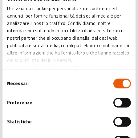
eccellenza e di rappresentanza mondiale per i loro patrimoni
Utilizziamo i cookie per personalizzare contenuti ed
artistici, naturalistici gastronomici e turistico-culturali, oltre
annunci, per fornire funzionalità dei social media e per
alle strade dei motori (Ferrari, Lamborghini e Ducati) e alle
analizzare il nostro traffico. Condividiamo inoltre
fiere di prodotto internazionali.
informazioni sul modo in cui utilizza il nostro sito con i
nostri partner che si occupano di analisi dei dati web,
pubblicità e social media, i quali potrebbero combinarle con
Vantaggi abbonat* Card Cultura
: Ingresso ridotto a € 3
altre informazioni che ha fornito loro o che hanno raccolto
(invece che € 5)
dal suo utilizzo dei loro servizi.
Cliccando sul tasto di chiusura (X) l'utente acconsente
Visitabile solo su prenotazione
all’abilitazione di solo ed esclusivamente i cookies tecnici
Selezione
necessari.
Necessari
del
Per ulteriori informazioni clicca
qui
.
consenso
Preferenze
MAPPA
Statistiche