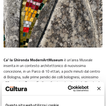
Ca' la Ghironda ModernArtMuseum
è un'area Museale
inserita in un contesto architettonico di nuovissima
concezione, in un Parco di 10 ettari, a pochi minuti dal centro
di Bologna, sulle prime pendici dei colli bolognesi, vicinissimo
all'Appennino Tosco-Emiliano (in pieno territorio de “La strada
dei Vini e dei Sapori – Città – Castelli – Ciliegi, Colline fra
Bologna e Modena”, poco distante da Maranello) e nel bacino
dell'area Bazzanese/Val Samoggia, a pochi minuti anche da
Questo sito web utilizza i cookie
Casalecchio di Reno, Bazzano e Vignola; tutti territori di