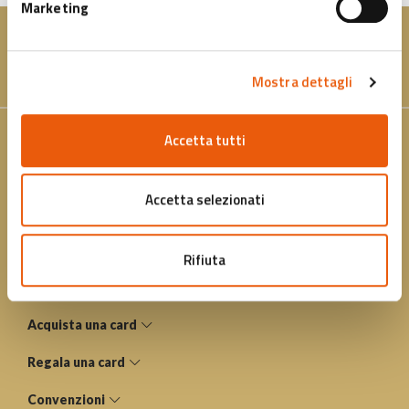
Marketing
Mostra dettagli
Accetta tutti
Contatti
Indirizzo: P.zza Nettuno, 1 40124 Bologna
Accetta selezionati
Email: info@cardcultura.it
Telefono: +39 051 6583111
Rifiuta
PEC: fondazionebolognawelcome@legalmail.it
Acquista una card
Regala una card
Convenzioni