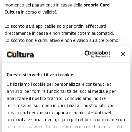
momento del pagamento in cassa della
propria Card
Cultura
in corso di validità
Lo sconto sarà applicabile solo per ordini effettuati
direttamente in cassa e non tramite totem automatici.
Lo sconto non è cumulativo e non è valido su altre promo
attive o sui prodotti del Market.
Bottega Portici 2 Torri è l’innovativo format di Casual Food
italiano, nato nel cuore di Bologna, che propone le eccellenze
Questo sito web utilizza i cookie
della pasta fresca al mattarello, preparate ogni giorno dalle
sfogline nella cucina a vista.
Utilizziamo i cookie per personalizzare contenuti ed
annunci, per fornire funzionalità dei social media e per
Per saperne di più seguici sui nostri Social: IG e FB
analizzare il nostro traffico. Condividiamo inoltre
@bottegaportici
informazioni sul modo in cui utilizza il nostro sito con i
nostri partner che si occupano di analisi dei dati web,
pubblicità e social media, i quali potrebbero combinarle con
altre informazioni che ha fornito loro o che hanno raccolto
MAPPA