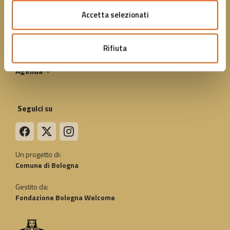
Regala una card
Accetta selezionati
Convenzioni
Rifiuta
FAQ
Agenda
Seguici su
Un progetto di:
Comune di Bologna
Gestito da:
Fondazione Bologna Welcome