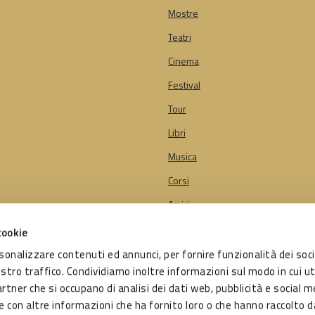
Mostre
Teatri
Cinema
Festival
Tour
Libri
Musica
Corsi
Amici
cookie
rsonalizzare contenuti ed annunci, per fornire funzionalità dei soci
getto di:
ostro traffico. Condividiamo inoltre informazioni sul modo in cui ut
e di Bologna
artner che si occupano di analisi dei dati web, pubblicità e social me
o da:
 con altre informazioni che ha fornito loro o che hanno raccolto d