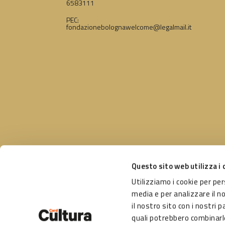
6583111
PEC:
fondazionebolognawelcome@legalmail.it
Questo sito web utilizza i 
Utilizziamo i cookie per pe
Un pro
Seguici su
media e per analizzare il n
Comun
il nostro sito con i nostri p
Gestit
quali potrebbero combinarle