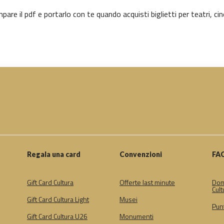
are il pdf e portarlo con te quando acquisti biglietti per teatri, ci
Regala una card
Convenzioni
FA
Gift Card Cultura
Offerte last minute
Dom
Cult
Gift Card Cultura Light
Musei
Punt
Gift Card Cultura U26
Monumenti