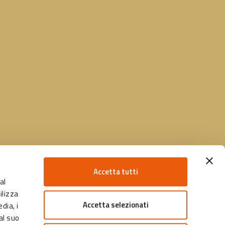
Accetta tutti
al
ilizza
Accetta selezionati
dia, i
al suo