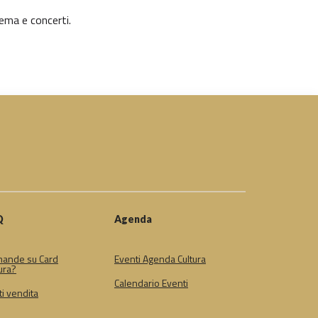
nema e concerti.
Q
Agenda
ande su Card
Eventi Agenda Cultura
ura?
Calendario Eventi
i vendita