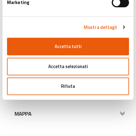
Marketing
viaggi. Da oltre quindici anni l’artista percorre le Americhe e
l’Africa, spesso a piedi nudi, per rendere omaggio agli antenati
ridotti in schiavitù. La sua pratica mette in luce come
Mostra dettagli
colonialismo e razzismo sistemico abbiano plasmato i
paesaggi della modernità, trasformando il movimento in
racconto e riflessione su corpi, lingue e confini. La mostra
Accetta tutti
riunisce un nucleo selezionato di opere della Pinault Collection,
in un’esperienza immersiva e contemplativa.
Accetta selezionati
Vantaggi abbonat* Card Cultura: ingresso a prezzo
ridotto.
Maggiori informazioni
cliccando qui
.
Rifiuta
MAPPA