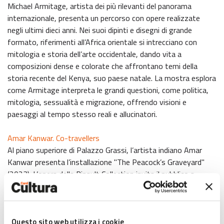
Michael Armitage, artista dei più rilevanti del panorama
internazionale, presenta un percorso con opere realizzate
negli ultimi dieci anni. Nei suoi dipinti e disegni di grande
formato, riferimenti all’Africa orientale si intrecciano con
mitologia e storia dell’arte occidentale, dando vita a
composizioni dense e colorate che affrontano temi della
storia recente del Kenya, suo paese natale. La mostra esplora
come Armitage interpreta le grandi questioni, come politica,
mitologia, sessualità e migrazione, offrendo visioni e
paesaggi al tempo stesso reali e allucinatori.
Amar Kanwar. Co-travellers
Al piano superiore di Palazzo Grassi, l’artista indiano Amar
Kanwar presenta l’installazione "The Peacock’s Graveyard"
(2023). L’opera della Pinault Collection invita il pubblico a
riflettere sull’impermanenza e sul ciclo della vita, invitando a
meditare sulle credenze non convenzionali. Il percorso include
anche altre opere dell’artista che rappresentano un momento
storico in cui ogni verità sembra confrontarsi con la sua
Questo sito web utilizza i cookie