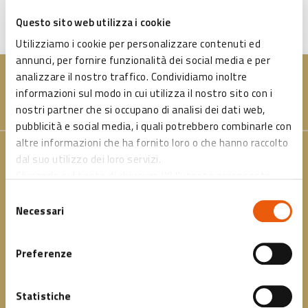
Questo sito web utilizza i cookie
PASSWORD DIMENTICATA
Utilizziamo i cookie per personalizzare contenuti ed
annunci, per fornire funzionalità dei social media e per
analizzare il nostro traffico. Condividiamo inoltre
informazioni sul modo in cui utilizza il nostro sito con i
nostri partner che si occupano di analisi dei dati web,
pubblicità e social media, i quali potrebbero combinarle con
altre informazioni che ha fornito loro o che hanno raccolto
Contatti
dal suo utilizzo dei loro servizi.
Cliccando sul tasto di chiusura (X) l'utente acconsente
Indirizzo: P.zza Nettuno, 1 40124 Bologna
all’abilitazione di solo ed esclusivamente i cookies tecnici
Selezione
necessari.
Necessari
del
Email: info@cardcultura.it
consenso
Telefono: +39 051 6583111
Preferenze
PEC: fondazionebolognawelcome@legalmail.it
Statistiche
Acquista una card