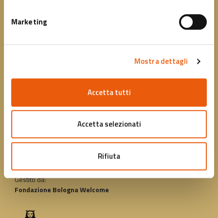
Regala una card
Marketing
Convenzioni
FAQ
Mostra dettagli
Agenda
Accetta tutti
Seguici su
Accetta selezionati
Un progetto di:
Rifiuta
Comune di Bologna
Gestito da:
Fondazione Bologna Welcome